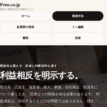
Press.co.jp
発信と報道作法の実務ガイド
ホーム
報道作法
起業家の発信
ＡＩ編集
雛形
技術
関係性を隠さず、読者に判断材料を渡す
利益相反を明示する。
取引先、広告主、協賛者、友人、家族、自社商品、投資先に
ついて書くとき、 読者はその関係を知る必要があります。 利
益相反は、存在することだけが問題ではありません。隠すこ