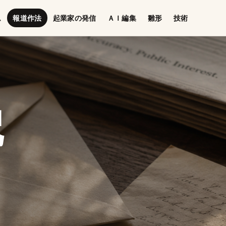
ム
報道作法
起業家の発信
ＡＩ編集
雛形
技術
配