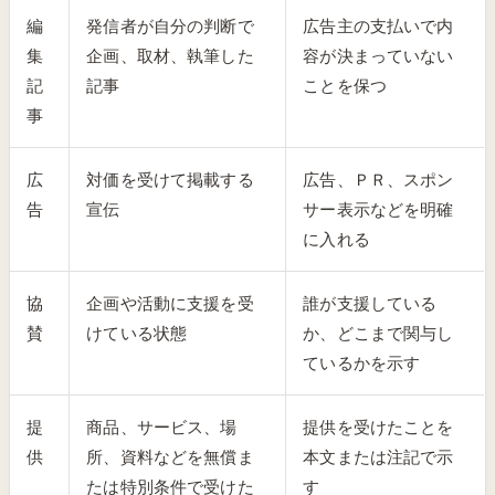
編
発信者が自分の判断で
広告主の支払いで内
集
企画、取材、執筆した
容が決まっていない
記
記事
ことを保つ
事
広
対価を受けて掲載する
広告、ＰＲ、スポン
告
宣伝
サー表示などを明確
に入れる
協
企画や活動に支援を受
誰が支援している
賛
けている状態
か、どこまで関与し
ているかを示す
提
商品、サービス、場
提供を受けたことを
供
所、資料などを無償ま
本文または注記で示
たは特別条件で受けた
す