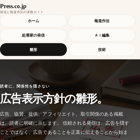
Press.co.jp
発信と報道作法の実務ガイド
ホーム
報道作法
起業家の発信
ＡＩ編集
雛形
技術
読者に、関係性を隠さない
広告表示方針の雛形。
広告、協賛、提供、アフィリエイト、取引関係のある掲載
は、読者に明確に示します。 信頼される発信は、広告を隠す
ことではなく、広告であることを正直に伝えることから始ま