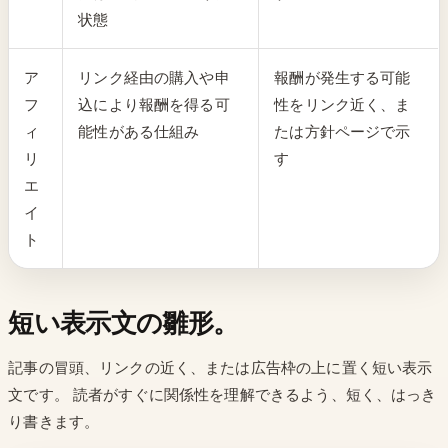
状態
ア
リンク経由の購入や申
報酬が発生する可能
フ
込により報酬を得る可
性をリンク近く、ま
ィ
能性がある仕組み
たは方針ページで示
リ
す
エ
イ
ト
短い表示文の雛形。
記事の冒頭、リンクの近く、または広告枠の上に置く短い表示
文です。 読者がすぐに関係性を理解できるよう、短く、はっき
り書きます。